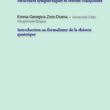
Structures symplectiques et orbites coadjointes
Emma Georgina Zoro-Diama
Université Félix
●
Houphouët-Boigny
Introduction au formalisme de la théorie
quantique
Cours avancés
Pierre Bieliavsky
Université catholique de Louvain
●
Quantification non formelle d'orbites
coadjointes symétriques
Norbert Hounkonnou
Université d'Abomey-Calavi
●